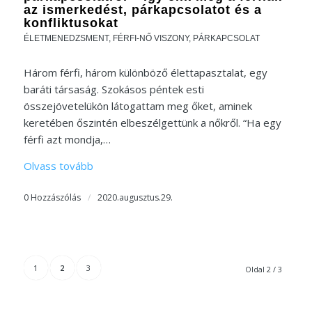
az ismerkedést, párkapcsolatot és a
konfliktusokat
ÉLETMENEDZSMENT
,
FÉRFI-NŐ VISZONY
,
PÁRKAPCSOLAT
Három férfi, három különböző élettapasztalat, egy
baráti társaság. Szokásos péntek esti
összejövetelükön látogattam meg őket, aminek
keretében őszintén elbeszélgettünk a nőkről. “Ha egy
férfi azt mondja,…
Olvass tovább
0 Hozzászólás
/
2020.augusztus.29.
1
2
3
Oldal 2 / 3