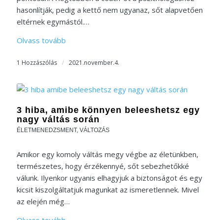
hasonlítják, pedig a kettő nem ugyanaz, sőt alapvetően
eltérnek egymástól.…
Olvass tovább
1 Hozzászólás
/
2021.november.4.
3 hiba, amibe könnyen beleeshetsz egy
nagy váltás során
ÉLETMENEDZSMENT
,
VÁLTOZÁS
Amikor egy komoly váltás megy végbe az életünkben,
természetes, hogy érzékennyé, sőt sebezhetőkké
válunk. Ilyenkor ugyanis elhagyjuk a biztonságot és egy
kicsit kiszolgáltatjuk magunkat az ismeretlennek. Mivel
az elején még…
Olvass tovább