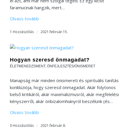
el azt, ami már nem szolgál téged. Ez egy kicsit
faramucinak hangzik, mert…
Olvass tovább
1 Hozzászólás
/
2021.február.15.
Hogyan szeresd önmagadat?
ÉLETMENEDZSMENT
,
ÖNFEJLESZTÉS/ÖNISMERET
Manapság már minden önismereti és spirituális tanítás
konklúziója, hogy szeresd önmagadat. Akár folytonos
belső kritikáról, akár maximalizmusról, akár megfelelési
kényszerről, akár önbizalomhiányról beszélünk (és…
Olvass tovább
0 Hozzászólás
/
2021.február.8.