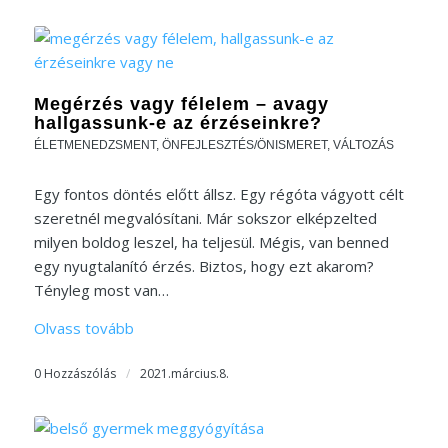
Megérzés vagy félelem – avagy
hallgassunk-e az érzéseinkre?
ÉLETMENEDZSMENT
,
ÖNFEJLESZTÉS/ÖNISMERET
,
VÁLTOZÁS
Egy fontos döntés előtt állsz. Egy régóta vágyott célt
szeretnél megvalósítani. Már sokszor elképzelted
milyen boldog leszel, ha teljesül. Mégis, van benned
egy nyugtalanító érzés. Biztos, hogy ezt akarom?
Tényleg most van…
Olvass tovább
0 Hozzászólás
/
2021.március.8.