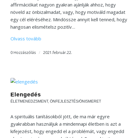
affirmációkat nagyon gyakran ajánlják ahhoz, hogy
növeld az önbizalmadat, vagy, hogy motiváld magadat
egy cél eléréséhez. Mindössze annyit kell tenned, hogy
hangosan elismételsz pozitív…
Olvass tovább
0 Hozzászólás
/
2021.február.22.
Elengedés
ÉLETMENEDZSMENT
,
ÖNFEJLESZTÉS/ÖNISMERET
A spirituális tanításokból jött, de ma már egyre
gyakrabban használjuk a mindennapi életben is azt a
kifejezést, hogy engedd el a problémát, vagy engedd