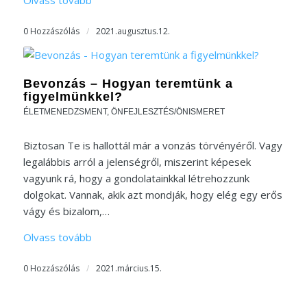
0 Hozzászólás
/
2021.augusztus.12.
Bevonzás – Hogyan teremtünk a
figyelmünkkel?
ÉLETMENEDZSMENT
,
ÖNFEJLESZTÉS/ÖNISMERET
Biztosan Te is hallottál már a vonzás törvényéről. Vagy
legalábbis arról a jelenségről, miszerint képesek
vagyunk rá, hogy a gondolatainkkal létrehozzunk
dolgokat. Vannak, akik azt mondják, hogy elég egy erős
vágy és bizalom,…
Olvass tovább
0 Hozzászólás
/
2021.március.15.