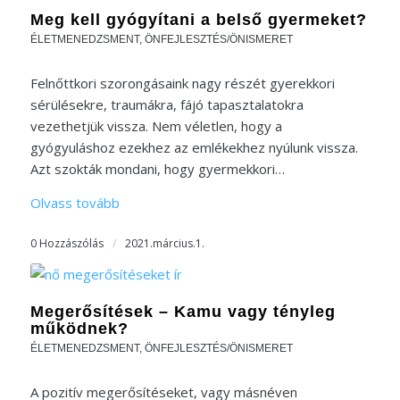
Meg kell gyógyítani a belső gyermeket?
ÉLETMENEDZSMENT
,
ÖNFEJLESZTÉS/ÖNISMERET
Felnőttkori szorongásaink nagy részét gyerekkori
sérülésekre, traumákra, fájó tapasztalatokra
vezethetjük vissza. Nem véletlen, hogy a
gyógyuláshoz ezekhez az emlékekhez nyúlunk vissza.
Azt szokták mondani, hogy gyermekkori…
Olvass tovább
0 Hozzászólás
/
2021.március.1.
Megerősítések – Kamu vagy tényleg
működnek?
ÉLETMENEDZSMENT
,
ÖNFEJLESZTÉS/ÖNISMERET
A pozitív megerősítéseket, vagy másnéven