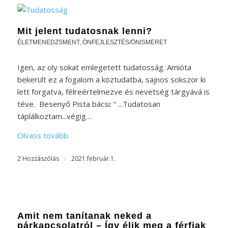
Mit jelent tudatosnak lenni?
ÉLETMENEDZSMENT
,
ÖNFEJLESZTÉS/ÖNISMERET
Igen, az oly sokat emlegetett tudatosság. Amióta
bekerült ez a fogalom a köztudatba, sajnos sokszor ki
lett forgatva, félreértelmezve és nevetség tárgyává is
téve. Besenyő Pista bácsi: “ ...Tudatosan
táplálkoztam...végig…
Olvass tovább
2 Hozzászólás
/
2021.február.1.
Amit nem tanítanak neked a
párkapcsolatról – Így élik meg a férfiak