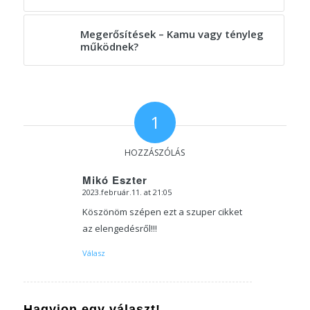
Megerősítések – Kamu vagy tényleg
működnek?
1
HOZZÁSZÓLÁS
Mikó Eszter
2023.február.11. at 21:05
says:
Köszönöm szépen ezt a szuper cikket
az elengedésről!!!
Válasz
Hagyjon egy választ!