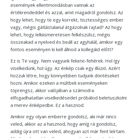
események ellentmondásban vannak az
értékrendeddel és azzal, amit magadról gondolsz. Az
hogy lehet, hogy te egy korrekt, tisztességes ember
vagy, mégis gátlástalanul átgázolnak rajtad? Az hogy
lehet, hogy lelkiismeretesen felkészülsz, mégis
összeakad a nyelved és beáll az agyhalál, amikor egy
fontos eseményen ki kell állnod a kollegáid előtt?
Ez is Te vagy. Nem vagyunk fekete-fehérek. Hol így
viselkedünk, hol úgy. Az énkép csak egy illúzió. Azért
hozzuk létre, hogy könnyebben tudjunk döntéseket
hozni. Amikor ezeken a múltbeli eseményeken
töprengsz, akkor valójában a számodra
elfogadhatatlan viselkedésedet próbálod beletuszkolni
a merev énképedbe. Ez a hasznod.
Amikor egy olyan emberre gondolsz, aki már nincs
veled, akkor az a hasznod, hogy amíg rá gondolsz,
addig újra ott van veled, ahogyan azt már fent leírtam.