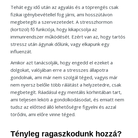
Tehát egy idő után az agyalás és a töprengés csak
fizikai igénybevétellel fog járni, ami hosszútávon
megbetegíti a szervezetedet. A stresszhormon
(kortizol) fő funkciója, hogy kikapcsolja az
immunrendszer működését. Ezért van az, hogy tartós
stressz után ágynak dőlünk, vagy elkapunk egy
influenzát.
Amikor azt tanácsolják, hogy engedd el ezeket a
dolgokat, valójában erre a stresszes állapotra
gondolnak, ami már nem szolgál téged, vagyis már
nem nyersz belőle több rálátást a helyzetedre, csak
megbetegít. Ráadásul egy mentális körhintában tart,
ami teljesen leköti a gondolkodásodat, és emiatt nem
tudsz az előtted álló lehetőségre figyelni és azzal
törődni, ami előre vinne téged.
Tényleg ragaszkodunk hozzá?