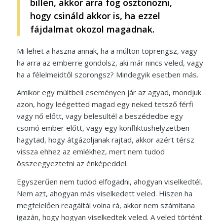
billen, akkor arra fog ösztönözni,
hogy csináld akkor is, ha ezzel
fájdalmat okozol magadnak.
Mi lehet a haszna annak, ha a múlton töprengsz, vagy
ha arra az emberre gondolsz, aki már nincs veled, vagy
ha a félelmeidtől szorongsz? Mindegyik esetben más.
Amikor egy múltbeli eseményen jár az agyad, mondjuk
azon, hogy leégetted magad egy neked tetsző férfi
vagy nő előtt, vagy belesültél a beszédedbe egy
csomó ember előtt, vagy egy konfliktushelyzetben
hagytad, hogy átgázoljanak rajtad, akkor azért térsz
vissza ehhez az emlékhez, mert nem tudod
összeegyeztetni az énképeddel.
Egyszerűen nem tudod elfogadni, ahogyan viselkedtél.
Nem azt, ahogyan más viselkedett veled. Hiszen ha
megfelelően reagáltál volna rá, akkor nem számítana
igazán, hogy hogyan viselkedtek veled. A veled történt