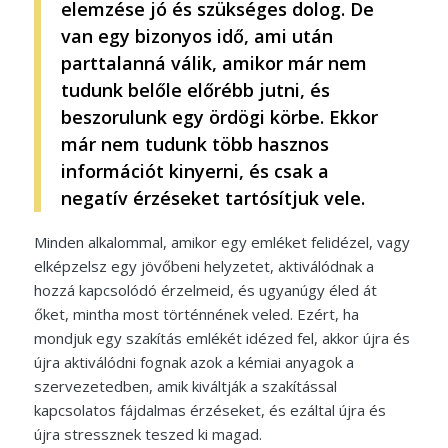
elemzése jó és szükséges dolog. De
van egy bizonyos idő, ami után
parttalanná válik, amikor már nem
tudunk belőle előrébb jutni, és
beszorulunk egy ördögi körbe. Ekkor
már nem tudunk több hasznos
információt kinyerni, és csak a
negatív érzéseket tartósítjuk vele.
Minden alkalommal, amikor egy emléket felidézel, vagy
elképzelsz egy jövőbeni helyzetet, aktiválódnak a
hozzá kapcsolódó érzelmeid, és ugyanúgy éled át
őket, mintha most történnének veled. Ezért, ha
mondjuk egy szakítás emlékét idézed fel, akkor újra és
újra aktiválódni fognak azok a kémiai anyagok a
szervezetedben, amik kiváltják a szakítással
kapcsolatos fájdalmas érzéseket, és ezáltal újra és
újra stressznek teszed ki magad.