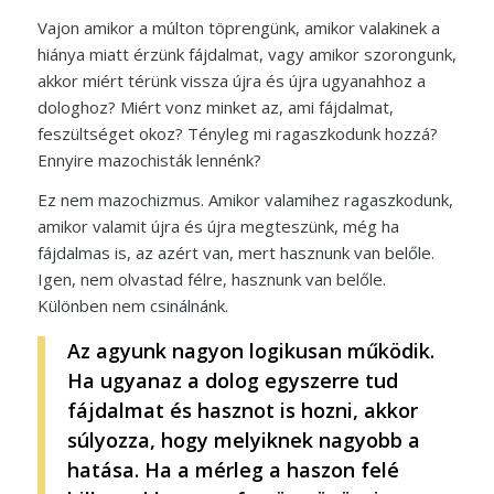
Vajon amikor a múlton töprengünk, amikor valakinek a
hiánya miatt érzünk fájdalmat, vagy amikor szorongunk,
akkor miért térünk vissza újra és újra ugyanahhoz a
dologhoz? Miért vonz minket az, ami fájdalmat,
feszültséget okoz? Tényleg mi ragaszkodunk hozzá?
Ennyire mazochisták lennénk?
Ez nem mazochizmus. Amikor valamihez ragaszkodunk,
amikor valamit újra és újra megteszünk, még ha
fájdalmas is, az azért van, mert hasznunk van belőle.
Igen, nem olvastad félre, hasznunk van belőle.
Különben nem csinálnánk.
Az agyunk nagyon logikusan működik.
Ha ugyanaz a dolog egyszerre tud
fájdalmat és hasznot is hozni, akkor
súlyozza, hogy melyiknek nagyobb a
hatása. Ha a mérleg a haszon felé