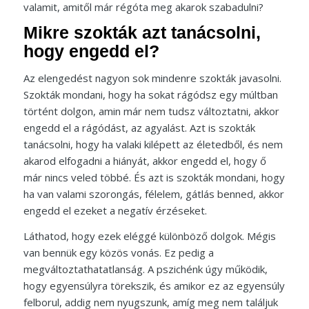
valamit, amitől már régóta meg akarok szabadulni?
Mikre szokták azt tanácsolni,
hogy engedd el?
Az elengedést nagyon sok mindenre szokták javasolni.
Szokták mondani, hogy ha sokat rágódsz egy múltban
történt dolgon, amin már nem tudsz változtatni, akkor
engedd el a rágódást, az agyalást. Azt is szokták
tanácsolni, hogy ha valaki kilépett az életedből, és nem
akarod elfogadni a hiányát, akkor engedd el, hogy ő
már nincs veled többé. És azt is szokták mondani, hogy
ha van valami szorongás, félelem, gátlás benned, akkor
engedd el ezeket a negatív érzéseket.
Láthatod, hogy ezek eléggé különböző dolgok. Mégis
van bennük egy közös vonás. Ez pedig a
megváltoztathatatlanság. A pszichénk úgy működik,
hogy egyensúlyra törekszik, és amikor ez az egyensúly
felborul, addig nem nyugszunk, amíg meg nem találjuk