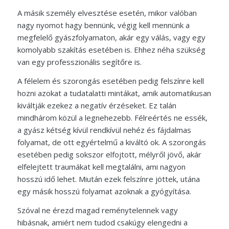
A másik személy elvesztése esetén, mikor valóban
nagy nyomot hagy bennünk, végig kell mennünk a
megfelelő gyászfolyamaton, akár egy válás, vagy egy
komolyabb szakítás esetében is. Ehhez néha szükség
van egy professzionális segítőre is.
A félelem és szorongás esetében pedig felszínre kell
hozni azokat a tudatalatti mintákat, amik automatikusan
kiváltják ezekez a negatív érzéseket. Ez talán
mindhárom közül a legnehezebb. Félreértés ne essék,
a gyász kétség kívül rendkívül nehéz és fájdalmas
folyamat, de ott egyértelmű a kiváltó ok. A szorongás
esetében pedig sokszor elfojtott, mélyről jövő, akár
elfelejtett traumákat kell megtalálni, ami nagyon
hosszú idő lehet. Miután ezek felszínre jöttek, utána
egy másik hosszú folyamat azoknak a gyógyítása.
Szóval ne érezd magad reménytelennek vagy
hibásnak, amiért nem tudod csakúgy elengedni a