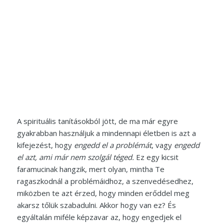
A spirituális tanításokból jött, de ma már egyre
gyakrabban használjuk a mindennapi életben is azt a
kifejezést, hogy
engedd el a problémát
, vagy
engedd
el azt, ami már nem szolgál téged.
Ez egy kicsit
faramucinak hangzik, mert olyan, mintha Te
ragaszkodnál a problémáidhoz, a szenvedésedhez,
miközben te azt érzed, hogy minden erőddel meg
akarsz tőlük szabadulni. Akkor hogy van ez? És
egyáltalán miféle képzavar az, hogy engedjek el