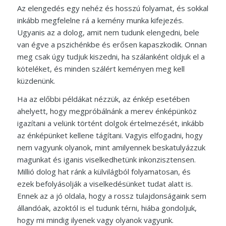
Az elengedés egy nehéz és hosszú folyamat, és sokkal
inkább megfelelne rá a kemény munka kifejezés.
Ugyanis az a dolog, amit nem tudunk elengedni, bele
van égve a pszichénkbe és erősen kapaszkodik. Onnan
meg csak úgy tudjuk kiszedni, ha szálanként oldjuk el a
köteléket, és minden szálért keményen meg kell
küzdenünk.
Ha az előbbi példákat nézzük, az énkép esetében
ahelyett, hogy megpróbálnánk a merev énképünköz
igazítani a velünk történt dolgok értelmezését, inkább
az énképünket kellene tágítani. Vagyis elfogadni, hogy
nem vagyunk olyanok, mint amilyennek beskatulyázzuk
magunkat és iganis viselkedhetünk inkonzisztensen.
Millió dolog hat ránk a külvilágból folyamatosan, és
ezek befolyásolják a viselkedésünket tudat alatt is.
Ennek az a jó oldala, hogy a rossz tulajdonságaink sem
állandóak, azoktól is el tudunk térni, hiába gondoljuk,
hogy mi mindig ilyenek vagy olyanok vagyunk.