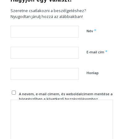
Szeretne csatlakozni a beszélgetéshez?
Nyugodtan járulj hozzá az alábbiakban!
*
Név
*
E-mail cím
Honlap
A nevem, e-mail címem, és weboldalcímem mentése a
böngészőben a következő hozzászólásomhoz.