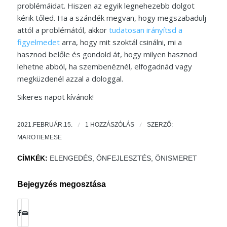
problémáidat. Hiszen az egyik legnehezebb dolgot
kérik tőled. Ha a szándék megvan, hogy megszabadulj
attól a problémától, akkor
tudatosan irányítsd a
figyelmedet
arra, hogy mit szoktál csinálni, mi a
hasznod belőle és gondold át, hogy milyen hasznod
lehetne abból, ha szembenéznél, elfogadnád vagy
megküzdenél azzal a dologgal.
Sikeres napot kívánok!
/
/
2021.FEBRUÁR.15.
1 HOZZÁSZÓLÁS
SZERZŐ:
MAROTIEMESE
CÍMKÉK:
ELENGEDÉS
,
ÖNFEJLESZTÉS
,
ÖNISMERET
Bejegyzés megosztása