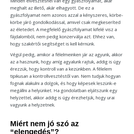
Minden elvesztésnél van egy gyászfolyamat, akár
meghalt az illető, akár elhagyott. De ez a
gyászfolyamat nem azonos azzal a kényszeres, körbe-
körbe járó gondolkodással, amivel csak megkeseríted
az életedet. A megfelelő gyászfolyamat kifelé visz a
fájdalomból, nem pedig konzerválja azt. Ehhez van,
hogy szakértői segítséget is kell kérnünk.
Végül pedig, amikor a félelmeinken jár az agyunk, akkor
az a hasznunk, hogy amíg agyalunk rajtuk, addig is úgy
érezzük, hogy kontroll van a kezünkben. A félelem
tipikusan a kontrollvesztéstől van. Nem tudjuk hogyan
fognak alakulni a dolgok, és hogy képesek leszünk-e
megállni a helyünket. Ha gondolatban eljátszunk egy
helyzettel, akkor addig is úgy érezhetjük, hogy urai
vagyunk a helyzetnek.
Miért nem jó szó az
“elengedés”?