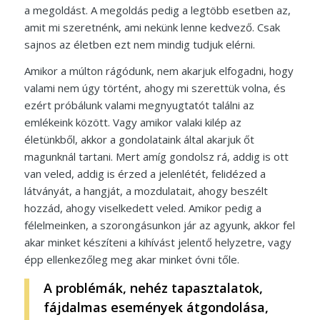
a megoldást. A megoldás pedig a legtöbb esetben az,
amit mi szeretnénk, ami nekünk lenne kedvező. Csak
sajnos az életben ezt nem mindig tudjuk elérni.
Amikor a múlton rágódunk, nem akarjuk elfogadni, hogy
valami nem úgy történt, ahogy mi szerettük volna, és
ezért próbálunk valami megnyugtatót találni az
emlékeink között. Vagy amikor valaki kilép az
életünkből, akkor a gondolataink által akarjuk őt
magunknál tartani. Mert amíg gondolsz rá, addig is ott
van veled, addig is érzed a jelenlétét, felidézed a
látványát, a hangját, a mozdulatait, ahogy beszélt
hozzád, ahogy viselkedett veled. Amikor pedig a
félelmeinken, a szorongásunkon jár az agyunk, akkor fel
akar minket készíteni a kihívást jelentő helyzetre, vagy
épp ellenkezőleg meg akar minket óvni tőle.
A problémák, nehéz tapasztalatok,
fájdalmas események átgondolása,