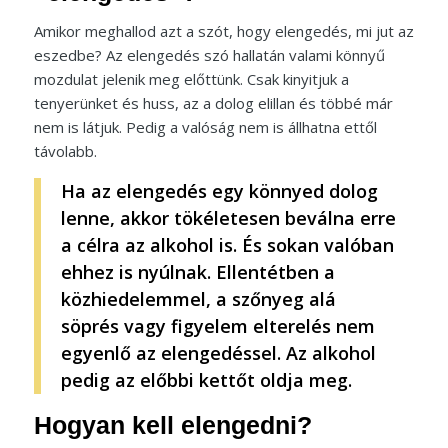
Amikor meghallod azt a szót, hogy elengedés, mi jut az
eszedbe? Az elengedés szó hallatán valami könnyű
mozdulat jelenik meg előttünk. Csak kinyitjuk a
tenyerünket és huss, az a dolog elillan és többé már
nem is látjuk. Pedig a valóság nem is állhatna ettől
távolabb.
Ha az elengedés egy könnyed dolog
lenne, akkor tökéletesen beválna erre
a célra az alkohol is. És sokan valóban
ehhez is nyúlnak. Ellentétben a
közhiedelemmel, a szőnyeg alá
söprés vagy figyelem elterelés nem
egyenlő az elengedéssel. Az alkohol
pedig az előbbi kettőt oldja meg.
Hogyan kell elengedni?