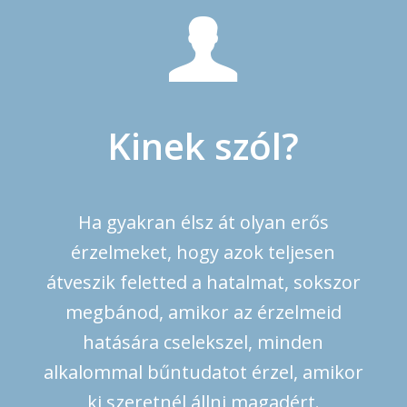
Kinek szól?
Ha g
yakran élsz át olyan erős
érzelmeket, hogy azok teljesen
átveszik feletted a hatalmat, sokszor
megbánod, amikor az érzelmeid
hatására cselekszel, minden
alkalommal bűntudatot érzel, amikor
ki szeretnél állni magadért.