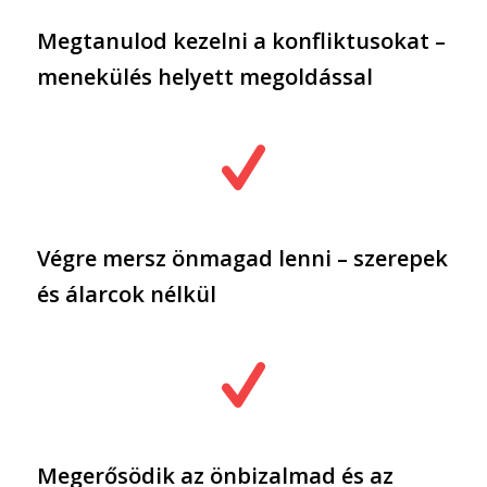
Megtanulod kezelni a konfliktusokat –
menekülés helyett megoldással
Végre mersz önmagad lenni – szerepek
és álarcok nélkül
Megerősödik az önbizalmad és az