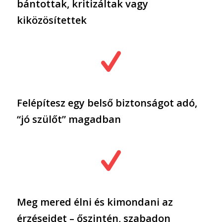
bántottak, kritizáltak vagy
kiközösítettek
Felépítesz egy belső biztonságot adó,
“jó szülőt” magadban
Meg mered élni és kimondani az
érzéseidet – őszintén, szabadon